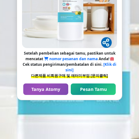
Setelah pembelian sebagai tamu, pastikan untuk
mencatat
nomor pesanan dan nama
Anda!
Cek status pengiriman/pembatalan di sini.
[Klik di
sini]
다른제품 비회원구매 및 애터미부업 [문의클릭]
Tanya Atomy
Pesan Tamu