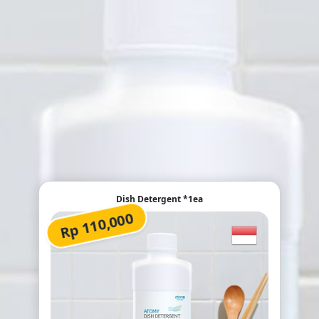
Dish Detergent *1ea
Rp 110,000