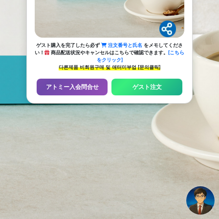
ゲスト購入を完了したら必ず
注文番号と氏名
をメモしてくださ
い！
商品配送状況やキャンセルはこちらで確認できます。
[こちら
をクリック]
다른제품 비회원구매 및 애터미부업 [문의클릭]
アトミー入会問合せ
ゲスト注文