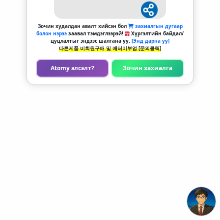
Зочин худалдан авалт хийсэн бол
захиалгын дугаар
болон нэрээ
заавал тэмдэглээрэй!
Хүргэлтийн байдал/
цуцлалтыг эндээс шалгана уу.
[Энд дарна уу]
다른제품 비회원구매 및 애터미부업 [문의클릭]
Atomy элсэлт?
Зочин захиалга